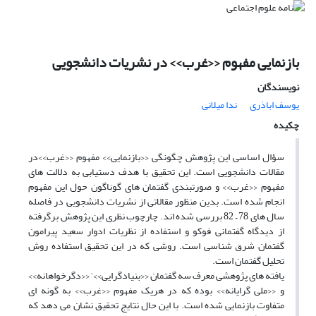
بازنمایی مفهوم ‹‹غرب›› در نشریات دانشجویی
نویسندگان
یوسف اباذری
ندا میلانی
چکیده
سؤال اساسی این پژوهش چگونگی ‹‹بازنمایی›› مفهوم ‹‹غرب››در
مقالات دانشجویی است. این تحقیق با هدف دستیابی به دلالت های
مفهوم ‹‹غرب›› و صورتبندی گفتمان های گوناگون حول این مفهوم
انجام شده است. بدین منظور مقالاتی از نشریات دانشجویی در فاصله
سال های 78 – 82 بررسی شده اند. چارچوب نظری این پژوهش برگرفته
از دیدگاه گفتمانی فوکو و استفاده از نظریات ادوار سعید پیرامون
گفتمان شرق شناسی است. روشی که در این تحقیق استفاده روش
تحلیل گفتمان است.
یافته های پژوهشی معرف سه گفتمان ‹‹بنیادگرایی››‘ ‹‹دگرخواهانه››
و ‹‹ملی گرایانه›› بوده که در هریک مفهوم ‹‹غرب›› به گونه ای
متفاوت بازنمایی شده است. با این حال نتایج تحقیق نشان می دهد که