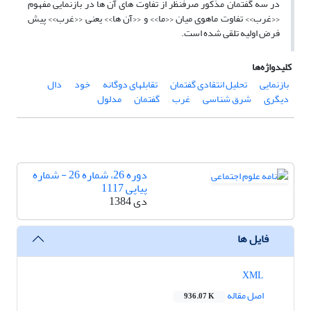
در سه گفتمان مذکور صرفنظر از تفاوت های آن ها در بازنمایی مفهوم
‹‹غرب›› تفاوت ماهوی میان ‹‹ما›› و ‹‹آن ها›› یعنی ‹‹غرب›› پیش
فرض اولیه تلقی شده است.
کلیدواژه‌ها
بازنمایی
تحلیل انتقادی گفتمان
تقابلهای دوگانه
خود
دال
دیگری
شرق شناسی
غرب
گفتمان
مدلول
دوره 26، شماره 26 - شماره
پیاپی 1117
دی 1384
فایل ها
XML
اصل مقاله
936.07 K