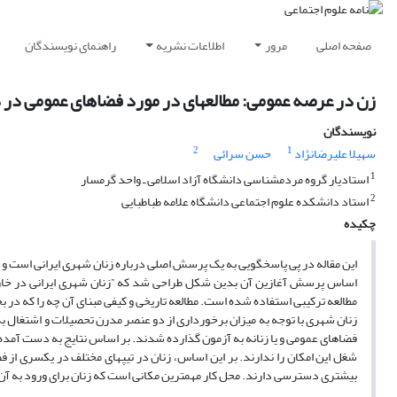
صفحه اصلی
مرور
اطلاعات نشریه
راهنمای نویسندگان
زن در عرصه عمومی: مطالعه‏ای در مورد فضاهای عمومی در
نویسندگان
2
1
سهیلا علیرضانژاد
حسن سرائی
1
استادیار گروه مردم‏شناسی دانشگاه آزاد اسلامی ـ واحد گرمسار
2
استاد دانشکده علوم اجتماعی دانشگاه علامه طباطبایی
چکیده
این مقاله در پی پاسخگویی به یک پرسش اصلی درباره زنان شهری ایرانی است و آن
اساس پرسش آغازین آن بدین شکل طراحی شد که ”زنان شهری ایرانی در خارج ا
مطالعه ترکیبی استفاده شده است. مطالعه تاریخی و کیفی مبنای آن چه را که د
زنان شهری با توجه به میزان برخورداری از دو عنصر مدرن تحصیلات و اشتغال به
فضاهای عمومی و یا زنانه به آزمون گذارده شدند. بر اساس نتایج به دست آمده ز
شغل این امکان را ندارند. بر این اساس، زنان در تیپ‏های مختلف در یکسری از 
بیشتری دسترسی دارند. محل کار مهمترین مکانی است که زنان برای ورود به آن ا