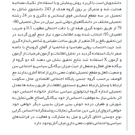
دانشجویان است با کربرد روش پیمایش و با استفاده از تکنیک مصاحبه
هدایت شه و متمرکز بر روی گروه هدف از 243 دانشجوی شاغل به
تحصیل در سه مقطع لیسانس فوق لیسانس و دکتری و در 24 رشته
تحصیلی مختلف در دانشگاههای دولتی شهر تهران در سال تحصیلی 80-
79 از طریق نمونه گیری طبقه ای با دقت احتمالی مطلوب 0،5 و ضریب
اطمینان 95% انتخاب شده بوند اطلاعات مورد نیاز جمع آوری گردید در
این تحقیق بالغ بر 24 متغیر از طریق ساخت مقیاس و شاخص اندازه گیری
شد جهت احتساب روایی مقیاسها و شاخصها از آلفای کرونباخ با دامنه
صفر تا یک استفاده گردید در تحلیل اطلاعات و آزمون فرضیات از آزمون
و آزمون X استفاده شد نتایج تحقیق نشان می دهند که دو گروه از
بیگانه های فعال و منفعل از حیث میزان بیگانگی سیاسی و اجتماعی سن
و ضعیت تاهل و مقطع تحصیلی تفاوت معنی داری از لحاظ آماری ندارند مع
الوصف برحسب گروه جنسی پایگاه اجتماعی اقتصادی محل سکونت
ارتباط با وسایل ارتباط جمعی و جستجوی اطلعات از طریق رسانه ها معدل
تحصیلی اندازه گروه ایدئولوژی سیاسی ساختار خانواده احساس خود
اثر بخشی نیاز به موفقیت احساس از خود بیگانگی اصلاح طلبی تمایل به
شورش و طغیان درجه خوش بینی میزان بدبینی دیگر خواهی خود
خواهی انزوای ارزشی دین مناسکی تمایلات روشنفکرانه احساس گرایی
نوع دوستی اخلاق گرائی و میل به مشارکت و فعالیت در فراشدهای
سیاسی و اجتماعی تفاوت معنی داری میان آنان وجود دارد